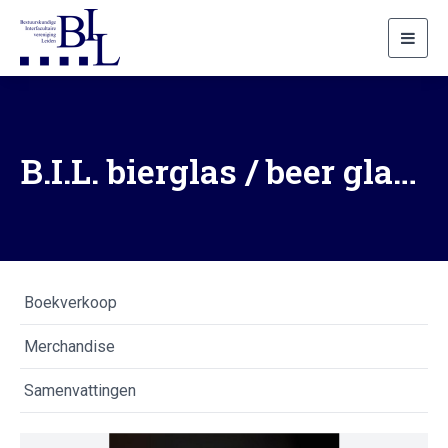
Toggl
navig
B.I.L. bierglas / beer glass
Boekverkoop
Merchandise
Samenvattingen