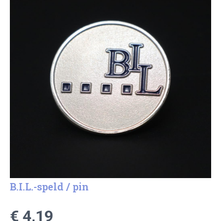
B.I.L.-speld / pin
€ 4,19