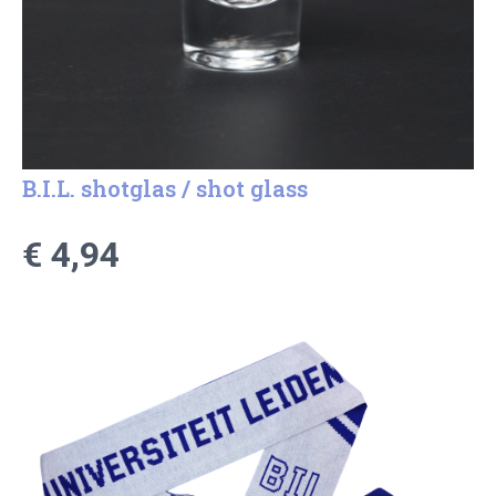
B.I.L. shotglas / shot glass
€ 4,94