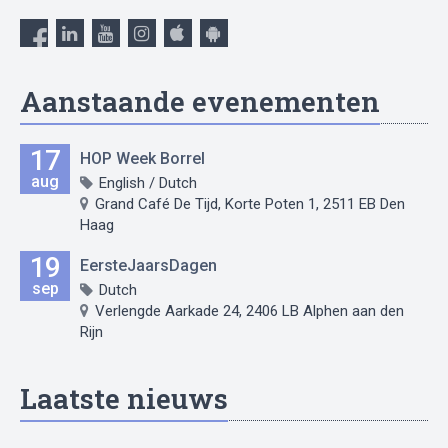
Aanstaande evenementen
17
HOP Week Borrel
aug
English / Dutch
Grand Café De Tijd, Korte Poten 1, 2511 EB Den
Haag
19
EersteJaarsDagen
sep
Dutch
Verlengde Aarkade 24, 2406 LB Alphen aan den
Rijn
Laatste nieuws