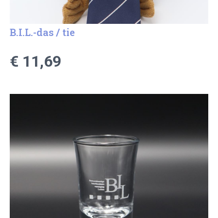
B.I.L.-das / tie
€ 11,69