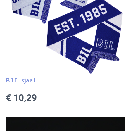
B.I.L. sjaal
€ 10,29