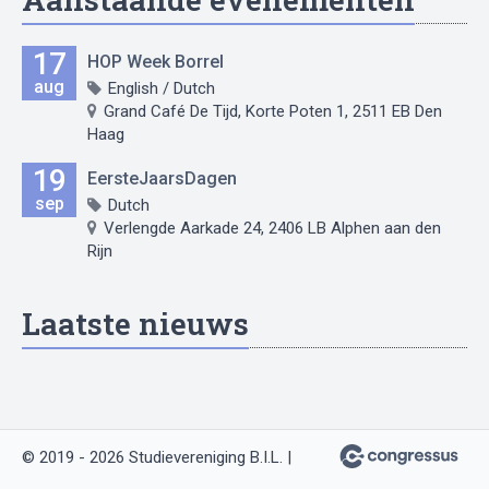
17
HOP Week Borrel
aug
English / Dutch
Grand Café De Tijd, Korte Poten 1, 2511 EB Den
Haag
19
EersteJaarsDagen
sep
Dutch
Verlengde Aarkade 24, 2406 LB Alphen aan den
Rijn
Laatste nieuws
© 2019 - 2026 Studievereniging B.I.L. |