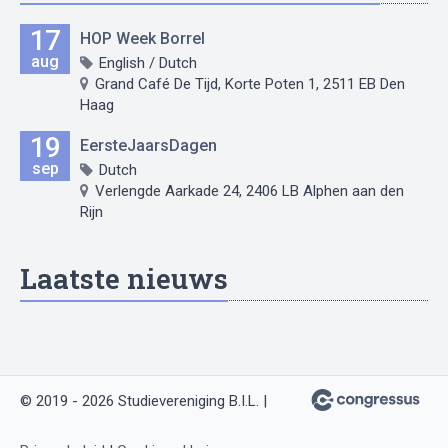
17
HOP Week Borrel
aug
English / Dutch
Grand Café De Tijd, Korte Poten 1, 2511 EB Den
Haag
19
EersteJaarsDagen
sep
Dutch
Verlengde Aarkade 24, 2406 LB Alphen aan den
Rijn
Laatste nieuws
© 2019 - 2026 Studievereniging B.I.L. |