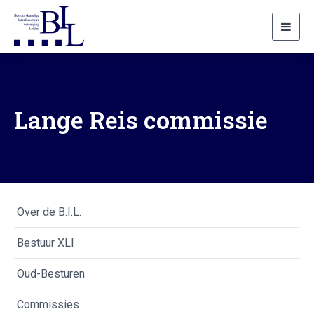
Toggl
navig
Lange Reis commissie
Over de B.I.L.
Bestuur XLI
Oud-Besturen
Commissies