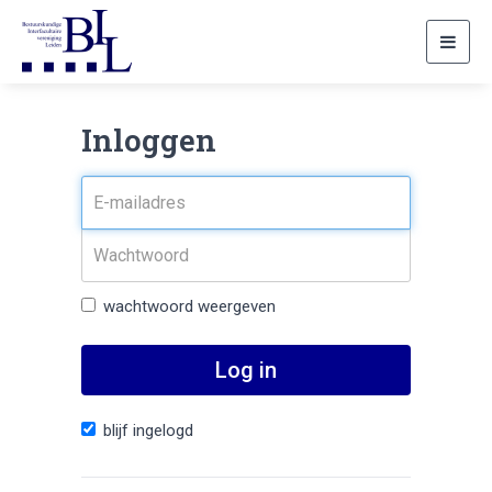
Toggl
navig
Inloggen
wachtwoord weergeven
Log in
blijf ingelogd