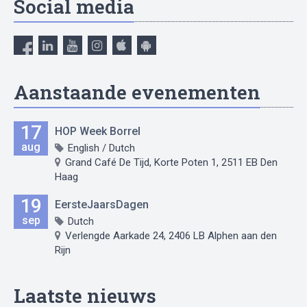
Social media
Aanstaande evenementen
17
HOP Week Borrel
aug
English / Dutch
Grand Café De Tijd, Korte Poten 1, 2511 EB Den
Haag
19
EersteJaarsDagen
sep
Dutch
Verlengde Aarkade 24, 2406 LB Alphen aan den
Rijn
Laatste nieuws