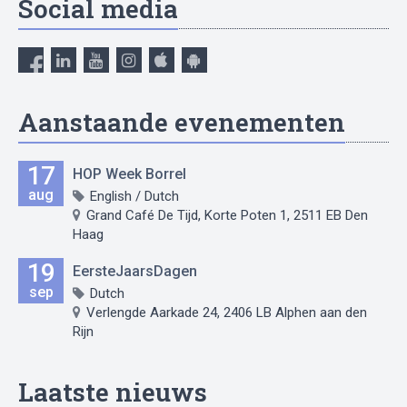
Social media
Aanstaande evenementen
17
HOP Week Borrel
aug
English / Dutch
Grand Café De Tijd, Korte Poten 1, 2511 EB Den
Haag
19
EersteJaarsDagen
sep
Dutch
Verlengde Aarkade 24, 2406 LB Alphen aan den
Rijn
Laatste nieuws