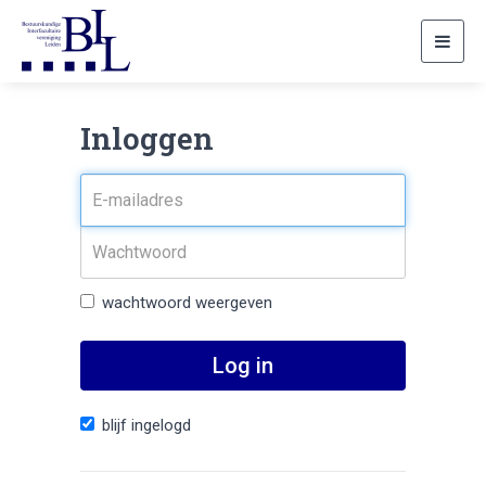
Toggl
navig
Inloggen
wachtwoord weergeven
Log in
blijf ingelogd