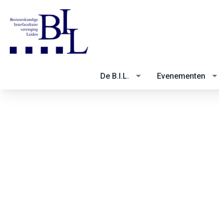
De B.I.L.
Evenementen