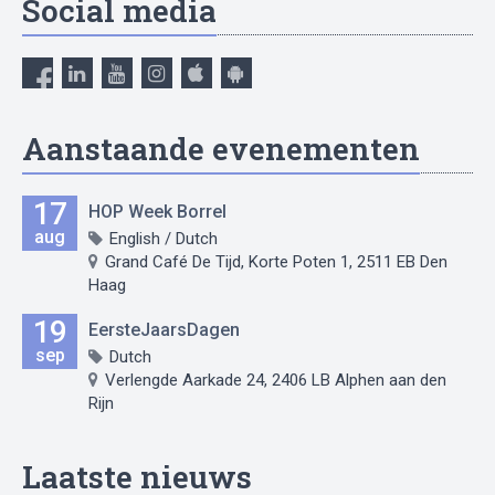
Social media
Aanstaande evenementen
17
HOP Week Borrel
aug
English / Dutch
Grand Café De Tijd, Korte Poten 1, 2511 EB Den
Haag
19
EersteJaarsDagen
sep
Dutch
Verlengde Aarkade 24, 2406 LB Alphen aan den
Rijn
Laatste nieuws