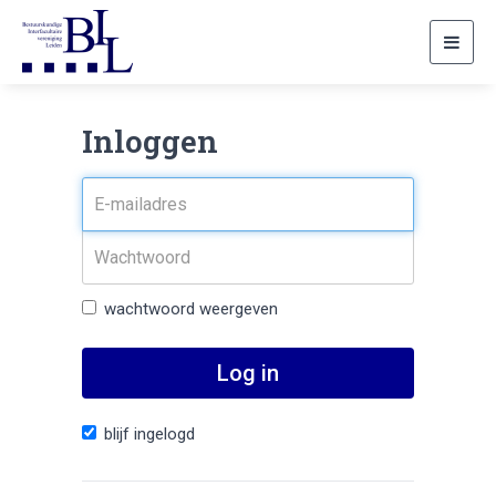
Toggl
navig
Inloggen
wachtwoord weergeven
Log in
blijf ingelogd